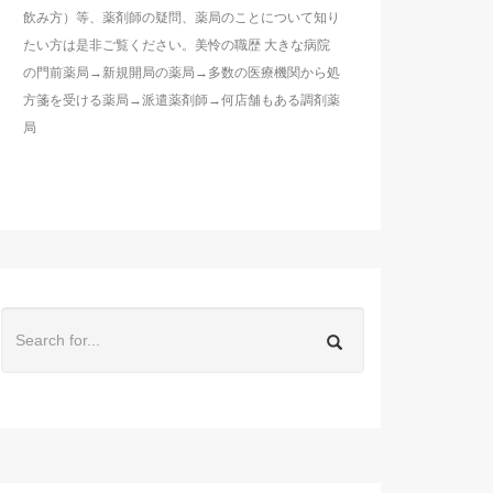
飲み方）等、薬剤師の疑問、薬局のことについて知り
たい方は是非ご覧ください。美怜の職歴 大きな病院
の門前薬局→新規開局の薬局→多数の医療機関から処
方箋を受ける薬局→派遣薬剤師→何店舗もある調剤薬
局