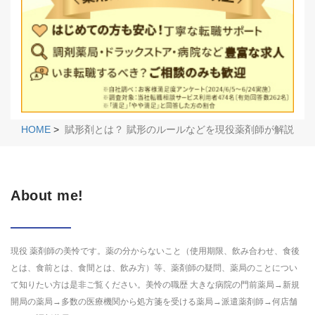
HOME
>
賦形剤とは？ 賦形のルールなどを現役薬剤師が解説
About me!
現役 薬剤師の美怜です。薬の分からないこと（使用期限、飲み合わせ、食後
とは、食前とは、食間とは、飲み方）等、薬剤師の疑問、薬局のことについ
て知りたい方は是非ご覧ください。美怜の職歴 大きな病院の門前薬局→新規
開局の薬局→多数の医療機関から処方箋を受ける薬局→派遣薬剤師→何店舗